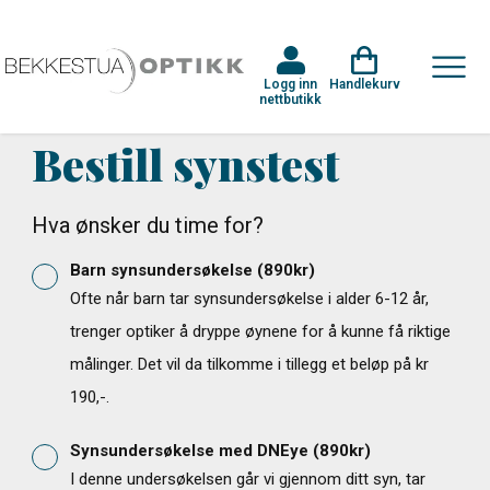
Logg inn
Handlekurv
nettbutikk
Bestill synstest
Hva ønsker du time for?
Barn synsundersøkelse
(
890
kr)
Ofte når barn tar synsundersøkelse i alder 6-12 år,
trenger optiker å dryppe øynene for å kunne få riktige
målinger. Det vil da tilkomme i tillegg et beløp på kr
190,-.
Synsundersøkelse med DNEye
(
890
kr)
I denne undersøkelsen går vi gjennom ditt syn, tar