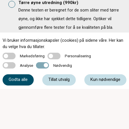
Tørre øyne utredning
(
990
kr)
Denne testen er beregnet for de som sliter med tørre
øyne, og ikke har sjekket dette tidligere. Optiker vil
gjennomføre flere tester for å se kvaliteten på bla.
tårevæsken. Dette for at man kan finne riktig
Vi bruker informasjonskapsler (cookies) på sidene våre. Her kan
behandlingsmetode.
du velge hva du tillater.
Markedsføring
Personalisering
Markedsføring
Personalisering
IPL - Behandling Tørre Øyne
(
1090
kr)
Analyse
Nødvendig
Analyse
Nødvendig
Dette er en behandling for deg som sliter med, og har
fått påvist tørre øyne. Ved hjelp av lysbehandling
Godta alle
Tillat utvalg
Kun nødvendige
stimulerer vi det nedre øyelokket for å redusere
inflammasjon, og bedre tåreproduksjon.
Kontakt oss
67 11 34 30