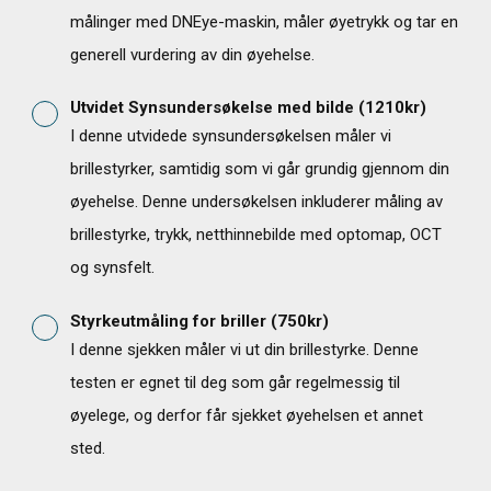
målinger med DNEye-maskin, måler øyetrykk og tar en
generell vurdering av din øyehelse.
Utvidet Synsundersøkelse med bilde
(
1210
kr)
I denne utvidede synsundersøkelsen måler vi
brillestyrker, samtidig som vi går grundig gjennom din
øyehelse. Denne undersøkelsen inkluderer måling av
brillestyrke, trykk, netthinnebilde med optomap, OCT
og synsfelt.
Styrkeutmåling for briller
(
750
kr)
I denne sjekken måler vi ut din brillestyrke. Denne
testen er egnet til deg som går regelmessig til
øyelege, og derfor får sjekket øyehelsen et annet
47
sted.