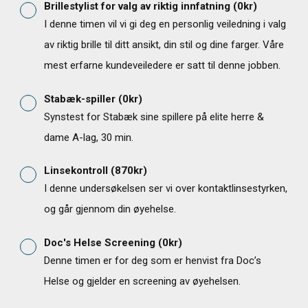
Brillestylist for valg av riktig innfatning
(
0
kr)
I denne timen vil vi gi deg en personlig veiledning i valg
av riktig brille til ditt ansikt, din stil og dine farger. Våre
mest erfarne kundeveiledere er satt til denne jobben.
Stabæk-spiller
(
0
kr)
Synstest for Stabæk sine spillere på elite herre &
dame A-lag, 30 min.
Linsekontroll
(
870
kr)
I denne undersøkelsen ser vi over kontaktlinsestyrken,
og går gjennom din øyehelse.
Doc's Helse Screening
(
0
kr)
Denne timen er for deg som er henvist fra Doc’s
Helse og gjelder en screening av øyehelsen.