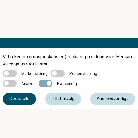
Kontakt oss
Vi bruker informasjonskapsler (cookies) på sidene våre. Her kan
du velge hva du tillater.
Markedsføring
Personalisering
Markedsføring
Personalisering
Analyse
Nødvendig
67 11 34 30
Analyse
Nødvendig
Godta alle
Tillat utvalg
Kun nødvendige